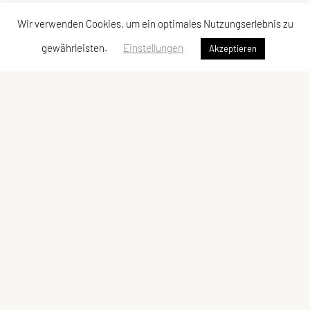
Wir verwenden Cookies, um ein optimales Nutzungserlebnis zu
gewährleisten.
Einstellungen
Akzeptieren
SPORTUNION St. Margarethen/Sierning
ZVR-Zahl: 113704185
Vereinsobmann: Josef Holzinger
3231 St. Margarethen/Sierning, Hauptstraße 12/1
Telefon: +43 664 8272070
E-Mail: josef.holzinger@outlook.at
Kontakte
Schnellzugriff